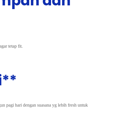
impah dan
ar tetap fit.
i**
gun pagi hari dengan suasana yg lebih fresh untuk