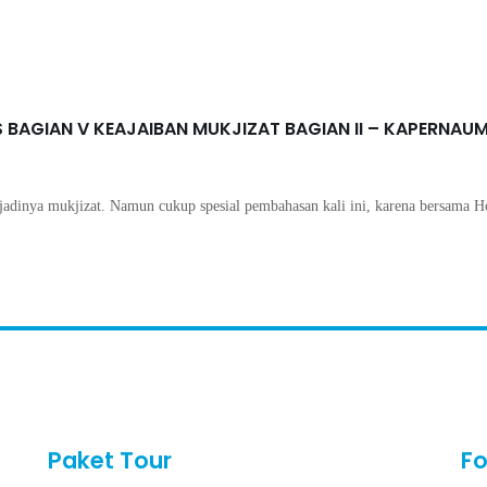
Tour Ke Israel
 BAGIAN V KEAJAIBAN MUKJIZAT BAGIAN II – KAPERNAU
rjadinya mukjizat. Namun cukup spesial pembahasan kali ini, karena bersama H
Paket Tour
Fo