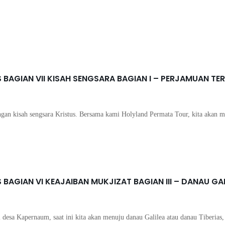
Tour Ke Israel
BAGIAN VII KISAH SENGSARA BAGIAN I – PERJAMUAN TE
gan kisah sengsara Kristus. Bersama kami Holyland Permata Tour, kita akan me
Tour Ke Israel
BAGIAN VI KEAJAIBAN MUKJIZAT BAGIAN III – DANAU GA
desa Kapernaum, saat ini kita akan menuju danau Galilea atau danau Tiberias, 