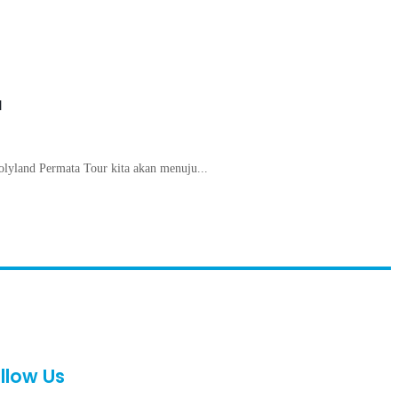
M
olyland Permata Tour kita akan menuju...
llow Us