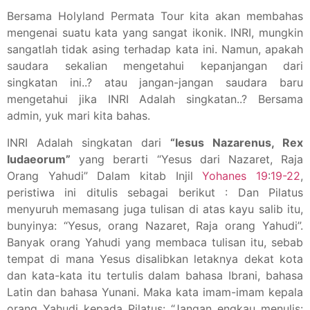
Bersama Holyland Permata Tour kita akan membahas
mengenai suatu kata yang sangat ikonik. INRI, mungkin
sangatlah tidak asing terhadap kata ini. Namun, apakah
saudara sekalian mengetahui kepanjangan dari
singkatan ini..? atau jangan-jangan saudara baru
mengetahui jika INRI Adalah singkatan..? Bersama
admin, yuk mari kita bahas.
INRI Adalah singkatan dari
“Iesus Nazarenus, Rex
Iudaeorum”
yang berarti “Yesus dari Nazaret, Raja
Orang Yahudi” Dalam kitab Injil
Yohanes
19
:
19-22
,
peristiwa ini ditulis sebagai berikut : Dan Pilatus
menyuruh memasang juga tulisan di atas kayu salib itu,
bunyinya: “Yesus, orang Nazaret, Raja orang Yahudi”.
Banyak orang Yahudi yang membaca tulisan itu, sebab
tempat di mana Yesus disalibkan letaknya dekat kota
dan kata-kata itu tertulis dalam bahasa Ibrani, bahasa
Latin dan bahasa Yunani. Maka kata imam-imam kepala
orang Yahudi kepada Pilatus: “Jangan engkau menulis: