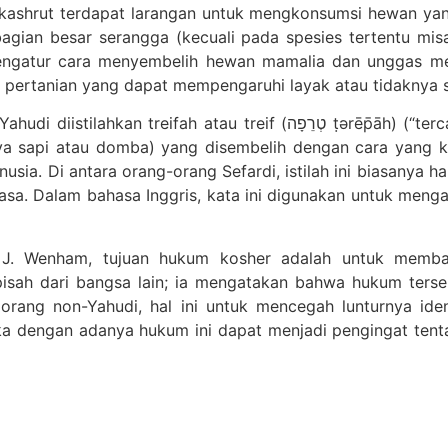
kashrut terdapat larangan untuk mengkonsumsi hewan yang
gian besar serangga (kecuali pada spesies tertentu mis
ngatur cara menyembelih hewan mamalia dan unggas men
 pertanian yang dapat mempengaruhi layak atau tidaknya 
(טְרֵפָה ṭərēp̄āh) (“tercabik”); istilah yang aslinya mengacu kepada
ya sapi atau domba) yang disembelih dengan cara yang kel
usia. Di antara orang-orang Sefardi, istilah ini biasanya 
sa. Dalam bahasa Inggris, kata ini digunakan untuk mengart
n J. Wenham, tujuan hukum kosher adalah untuk memb
isah dari bangsa lain; ia mengatakan bahwa hukum ter
 orang non-Yahudi, hal ini untuk mencegah lunturnya id
ka dengan adanya hukum ini dapat menjadi pengingat tent