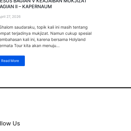
ESUS BAGIAN V KEAJAIBAN MUKJIZAT
AGIAN II – KAPERNAUM
pril 27, 2026
halom saudaraku, topik kali ini masih tentang
empat terjadinya mukjizat. Namun cukup spesial
embahasan kali ini, karena bersama Holyland
ermata Tour kita akan menuju...
Read More
llow Us