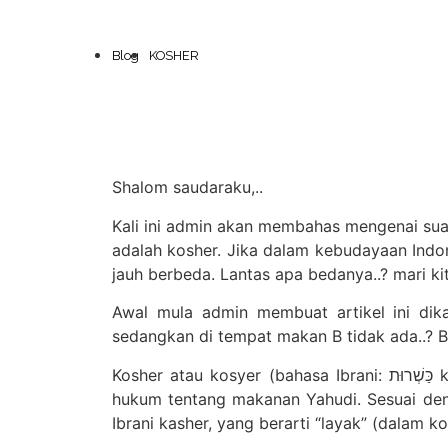
Blog
KOSHER
Shalom saudaraku,..
Kali ini admin akan membahas mengenai suat
adalah kosher. Jika dalam kebudayaan Indon
jauh berbeda. Lantas apa bedanya..? mari ki
Awal mula admin membuat artikel ini di
sedangkan di tempat makan B tidak ada..? Be
Kosher atau kosyer (bahasa Ibrani: כַּשְׁרוּת kašrût), yang berasal dari kata kashrut atau kashruth (bahasa Ibrani: כָּשֵׁר kāšēr), adalah istilah dalam
hukum tentang makanan Yahudi. Sesuai denga
Ibrani kasher, yang berarti “layak” (dalam k