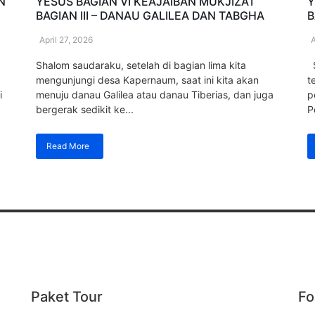
N
YESUS BAGIAN VI KEAJAIBAN MUKJIZAT
Y
BAGIAN III – DANAU GALILEA DAN TABGHA
B
April 27, 2026
A
Shalom saudaraku, setelah di bagian lima kita
S
mengunjungi desa Kapernaum, saat ini kita akan
t
i
menuju danau Galilea atau danau Tiberias, dan juga
p
bergerak sedikit ke...
P
Read More
Paket Tour
Fo