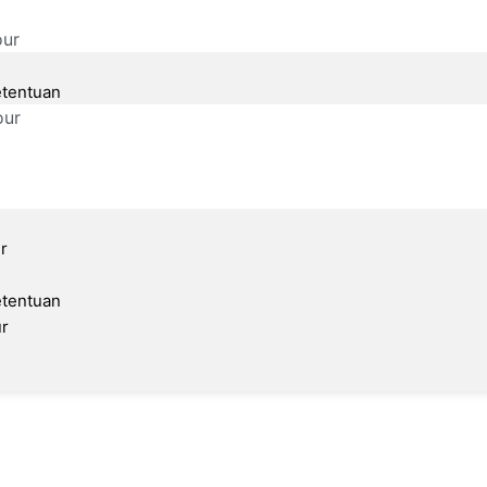
our
etentuan
our
r
etentuan
ur