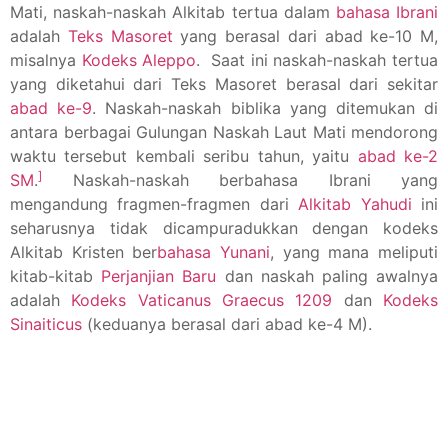
Mati, naskah-naskah Alkitab tertua dalam
bahasa Ibrani
adalah
Teks Masoret
yang berasal dari abad ke-10 M,
misalnya
Kodeks Aleppo
. Saat ini naskah-naskah tertua
yang diketahui dari Teks Masoret berasal dari sekitar
abad ke-9
. Naskah-naskah biblika yang ditemukan di
antara berbagai Gulungan Naskah Laut Mati mendorong
waktu tersebut kembali seribu tahun, yaitu
abad ke-2
]
SM
.
Naskah-naskah berbahasa Ibrani yang
mengandung fragmen-fragmen dari
Alkitab Yahudi
ini
seharusnya tidak dicampuradukkan dengan kodeks
Alkitab Kristen ber
bahasa Yunani
, yang mana meliputi
kitab-kitab
Perjanjian Baru
dan naskah paling awalnya
adalah
Kodeks Vaticanus Graecus 1209
dan
Kodeks
Sinaiticus
(keduanya berasal dari abad ke-4 M).