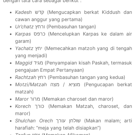
dengan tata cara sebagai berikut :
Kadesh
קדש (Mengucapkan berkat Kiddush dan
cawan anggur yang pertama)
Ur’chatz
ורחץ (Pembasuhan tangan)
Karpas
כרפס (Mencelupkan Karpas ke dalam air
garam)
Yachatz
יחץ (Memecahkan matzoh yang di tengah
yang menjadi)
Maggid
מגיד (Penyampaian kisah Paskah, termasuk
pengajuan Empat Pertanyaan)
Rachtzah
רחץ (Pembasuhan tangan yang kedua)
Motzi/Matzah
מוציא / מצה (Pengucapan berkat
matzah)
Maror
מרור (Memakan charoset dan maror)
Korech
כורך (Memakan Matzah, charoset, dan
maror)
Shulchan Orech
שולחן עורך (Makan malam; arti
harafiah: “meja yang telah disiapkan”)
Tzafun
צפון (Memakan Afikomen)