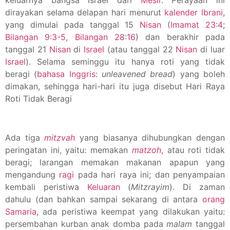
dirayakan selama delapan hari menurut
kalender Ibrani
,
yang dimulai pada tanggal 15
Nisan
(
Imamat
23
:
4
;
Bilangan
9
:
3-5
,
Bilangan
28
:
16
) dan berakhir pada
tanggal 21
Nisan
di
Israel
(atau tanggal 22
Nisan
di luar
Israel
). Selama seminggu itu hanya roti yang tidak
beragi (
bahasa Inggris
:
unleavened bread
) yang boleh
dimakan, sehingga hari-hari itu juga disebut Hari Raya
Roti Tidak Beragi
Ada tiga
mitzvah
yang biasanya dihubungkan dengan
peringatan ini, yaitu: memakan
matzoh
, atau roti tidak
beragi; larangan memakan makanan apapun yang
mengandung
ragi
pada hari raya ini; dan penyampaian
kembali peristiwa
Keluaran
(
Mitzrayim
). Di zaman
dahulu (dan bahkan sampai sekarang di antara
orang
Samaria
, ada peristiwa keempat yang dilakukan yaitu:
persembahan kurban anak domba pada
malam
tanggal