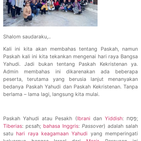
Shalom saudaraku,..
Kali ini kita akan membahas tentang Paskah, namun
Paskah kali ini kita tekankan mengenai hari raya Bangsa
Yahudi. Jadi bukan tentang Paskah Kekristenan ya.
Admin membahas ini dikarenakan ada beberapa
peserta, terutama yang berusia lanjut menanyakan
bedanya Paskah Yahudi dan Paskah Kekristenan. Tanpa
berlama – lama lagi, langsung kita mulai.
Paskah Yahudi atau Pesakh (
Ibrani
dan
Yiddish
: פֶּסַח;
Tiberias
: pɛsaħ;
bahasa Inggris
:
Passover
) adalah salah
satu
hari raya keagamaan Yahudi
yang memperingati
keluarnya bangsa Israel dari
Mesir
. Perayaan ini