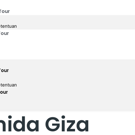
Tour
etentuan
Tour
Tour
etentuan
Tour
mida Giza