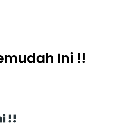
emudah Ini !!
i !!