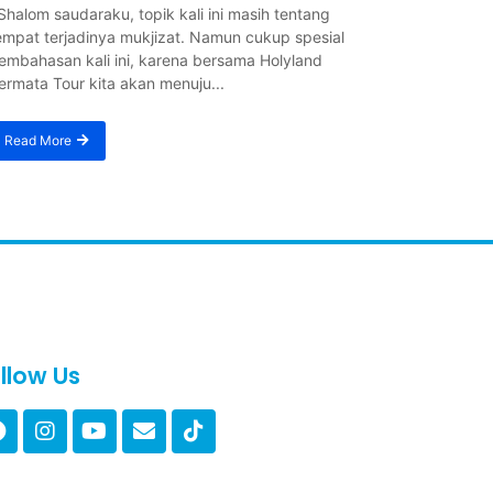
halom saudaraku, topik kali ini masih tentang
empat terjadinya mukjizat. Namun cukup spesial
embahasan kali ini, karena bersama Holyland
ermata Tour kita akan menuju...
Read More
llow Us